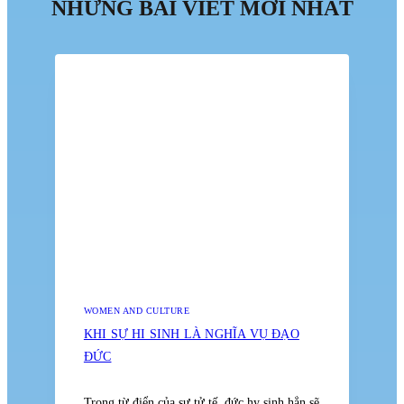
NHỮNG BÀI VIẾT MỚI NHẤT
WOMEN AND CULTURE
KHI SỰ HI SINH LÀ NGHĨA VỤ ĐẠO
ĐỨC
Trong từ điển của sự tử tế, đức hy sinh hẳn sẽ