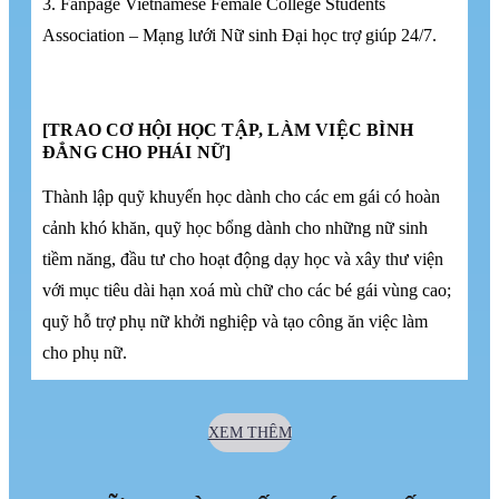
3. Fanpage Vietnamese Female College Students
Association – Mạng lưới Nữ sinh Đại học trợ giúp 24/7.
[TRAO CƠ HỘI HỌC TẬP, LÀM VIỆC BÌNH
ĐẲNG CHO PHÁI NỮ]
Thành lập quỹ khuyến học dành cho các em gái có hoàn
cảnh khó khăn, quỹ học bổng dành cho những nữ sinh
tiềm năng, đầu tư cho hoạt động dạy học và xây thư viện
với mục tiêu dài hạn xoá mù chữ cho các bé gái vùng cao;
quỹ hỗ trợ phụ nữ khởi nghiệp và tạo công ăn việc làm
cho phụ nữ.
XEM THÊM