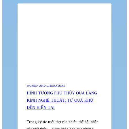
PHÓNG
HAY
LOẠI
TRỪ?
WOMEN AND LITERATURE
HÌNH TƯỢNG PHÙ THỦY QUA LĂNG
KÍNH NGHỆ THUẬT: TỪ QUÁ KHỨ
ĐẾN HIỆN TẠI
Trong ký ức tuổi thơ của nhiều thế hệ, nhân