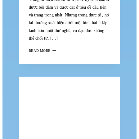
được bôi đậm và được đặt ở tiêu đề đầu tiên
và trang trọng nhất. Nhưng trong thực tế , nó
lại thường xuất hiện dưới một hình hài ít lấp
lánh hơn: một thứ nghĩa vụ đạo đức không
thể chối từ. […]
KHI
READ MORE
SỰ
HI
SINH
LÀ
NGHĨA
VỤ
ĐẠO
ĐỨC