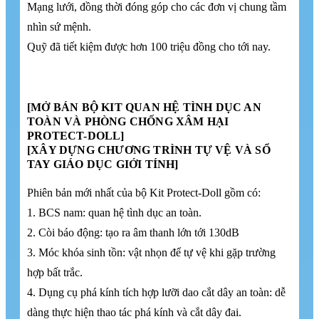
Mạng lưới, đồng thời đóng góp cho các đơn vị chung tầm
nhìn sứ mệnh.
Quỹ đã tiết kiệm được hơn 100 triệu đồng cho tới nay.
[MỞ BÁN BỘ KIT QUAN HỆ TÌNH DỤC AN
TOÀN VÀ PHÒNG CHỐNG XÂM HẠI
PROTECT-DOLL]
[XÂY DỰNG CHƯƠNG TRÌNH TỰ VỆ VÀ SỔ
TAY GIÁO DỤC GIỚI TÍNH]
Phiên bản mới nhất của bộ Kit Protect-Doll gồm có:
1. BCS nam: quan hệ tình dục an toàn.
2. Còi báo động: tạo ra âm thanh lớn tới 130dB
3. Móc khóa sinh tồn: vật nhọn để tự vệ khi gặp trường
hợp bất trắc.
4. Dụng cụ phá kính tích hợp lưỡi dao cắt dây an toàn: dễ
dàng thực hiện thao tác phá kính và cắt dây đai.