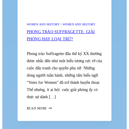
WOMEN AND HISTORY
|
WOMEN AND HISTORY
PHONG TRÀO SUFFRAGETTE: GIẢI
PHÓNG HAY LOẠI TRỪ?
Phong trào Suffragette đầu thế kỷ XX thường
được nhắc đến như một biểu tượng rực rỡ của
cuộc đấu tranh cho quyền phụ nữ. Những
dòng người tuần hành, những tấm biểu ngữ
“Votes for Women” đã trở thành huyền thoại.
Thế nhưng, ít ai hỏi: cuộc giải phóng ấy có
thực sự dành […]
PHONG
READ MORE
TRÀO
SUFFRAGETTE:
GIẢI