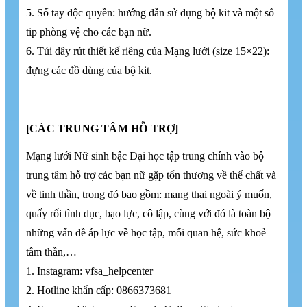
5. Sổ tay độc quyền: hướng dẫn sử dụng bộ kit và một số
tip phòng vệ cho các bạn nữ.
6. Túi dây rút thiết kế riêng của Mạng lưới (size 15×22):
đựng các đồ dùng của bộ kit.
[CÁC TRUNG TÂM HỖ TRỢ]
Mạng lưới Nữ sinh bậc Đại học tập trung chính vào bộ
trung tâm hỗ trợ các bạn nữ gặp tổn thương về thể chất và
về tinh thần, trong đó bao gồm: mang thai ngoài ý muốn,
quấy rối tình dục, bạo lực, cô lập, cùng với đó là toàn bộ
những vấn đề áp lực về học tập, mối quan hệ, sức khoẻ
tâm thần,…
1. Instagram: vfsa_helpcenter
2. Hotline khẩn cấp: 0866373681