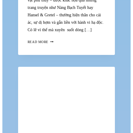
vật phù thủy – được khắc họa qua những
trang truyện như Nàng Bạch Tuyết hay
Hansel & Gretel – thường hiện thân cho cái
ác, sự dị hợm và gắn liền với hành vi hạ độc.
Có lẽ vì thế mà xuyên suốt dòng […]
HÌNH
READ MORE
TƯỢNG
PHÙ
THỦY
QUA
LĂNG
KÍNH
NGHỆ
THUẬT:
TỪ
QUÁ
KHỨ
ĐẾN
HIỆN
TẠI