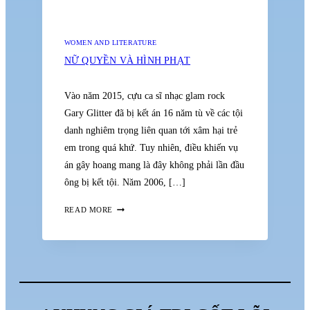
WOMEN AND LITERATURE
NỮ QUYỀN VÀ HÌNH PHẠT
Vào năm 2015, cựu ca sĩ nhạc glam rock
Gary Glitter đã bị kết án 16 năm tù về các tội
danh nghiêm trọng liên quan tới xâm hại trẻ
em trong quá khứ. Tuy nhiên, điều khiến vụ
án gây hoang mang là đây không phải lần đầu
ông bị kết tội. Năm 2006, […]
NỮ
READ MORE
QUYỀN
VÀ
HÌNH
PHẠT