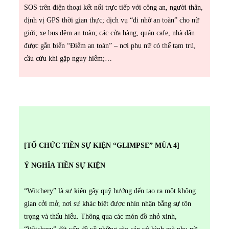
SOS trên điện thoại kết nối trực tiếp với công an, người thân,
định vị GPS thời gian thực; dịch vụ “đi nhờ an toàn” cho nữ
giới; xe bus đêm an toàn; các cửa hàng, quán cafe, nhà dân
được gắn biển “Điểm an toàn” – nơi phụ nữ có thể tạm trú,
cầu cứu khi gặp nguy hiểm;…
[TỔ CHỨC TIỀN SỰ KIỆN “GLIMPSE” MÙA 4]
Ý NGHĨA TIỀN SỰ KIỆN
“Witchery” là sự kiện gây quỹ hướng đến tạo ra một không
gian cởi mở, nơi sự khác biệt được nhìn nhận bằng sự tôn
trọng và thấu hiểu. Thông qua các món đồ nhỏ xinh,
“Witchery” đặt vấn đề về những rào cản vô hình mà phụ nữ