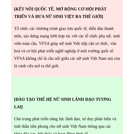
[KẾT NỐI QUỐC TẾ, MỞ RỘNG CƠ HỘI PHÁT
TRIỂN VÀ ĐƯA NỮ SINH VIỆT RA THẾ GIỚI]
Tổ chức các chương trình giao lưu quốc tế, diễn đàn thanh
niên, tạo dựng mạng lưới hợp tác với các tổ chức phụ nữ, sinh
viên toàn cầu, VFSA giúp nữ sinh Việt tiếp cận tri thức, văn
hoá và cơ hội phát triển nghề nghiệp ở môi trường quốc tế.
VFSA không chỉ là cầu nối giữa các nữ sinh Việt Nam mà còn
là cánh cửa mở ra thế giới.
[ĐÀO TẠO THẾ HỆ NỮ SINH LÃNH ĐẠO TƯƠNG
LAI]
Chú trọng phát triển năng lực lãnh đạo, tư duy phản biện và
tinh thần tiên phong cho nữ sinh Việt Nam thông qua các
khóa đào tạo, hội thảo và hoạt động thực tế.