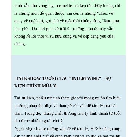
xinh xắn như vòng tay, scrunchies và kẹp tóc. Đây không chỉ
là những món đồ quen thuộc, mà còn là những “chiếc vé”
quay về quá khứ, gợi nhớ về một thời chúng từng “làm mưa
làm gió”. Dù thời gian có trôi đi, những món đồ này vẫn
không hề lỗi thời vì sự hữu dụng và vẻ đẹp đáng yêu của
chúng.
[TALKSHOW TƯƠNG TÁC “INTERTWINE” – SỰ
KIỆN CHÍNH MÙA 3]
Tại sự kiện, nhiều nữ sinh tham gia với mong muốn tìm hiểu
phương pháp đối diện và tháo gỡ các vấn đề tâm lý của bản
thân. Trong đó, nhưng chấn thương tâm lý hình thành từ tuổi
thơ được nhiều người chú ý.
Ngoài việc chia sẻ những vấn đề về tâm lý, VFSA cũng cung
cấp những hiểu biết về định kiến giới và áp lực xã hội mà nữ