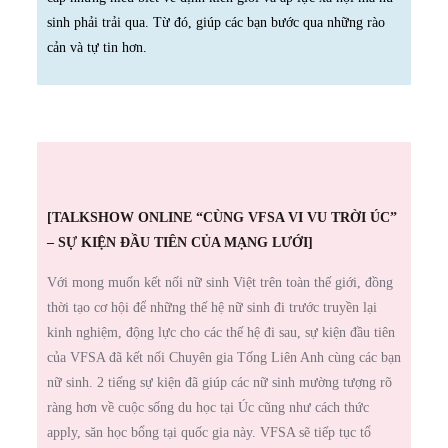
sinh phải trải qua. Từ đó, giúp các bạn bước qua những rào
cản và tự tin hơn.
[TALKSHOW ONLINE “CÙNG VFSA VI VU TRỜI ÚC”
– SỰ KIỆN ĐẦU TIÊN CỦA MẠNG LƯỚI]
Với mong muốn kết nối nữ sinh Việt trên toàn thế giới, đồng
thời tạo cơ hội để những thế hệ nữ sinh đi trước truyền lại
kinh nghiệm, động lực cho các thế hệ đi sau, sự kiện đầu tiên
của VFSA đã kết nối Chuyên gia Tống Liên Anh cùng các bạn
nữ sinh. 2 tiếng sự kiện đã giúp các nữ sinh mường tượng rõ
ràng hơn về cuộc sống du học tại Úc cũng như cách thức
apply, săn học bổng tại quốc gia này. VFSA sẽ tiếp tục tổ