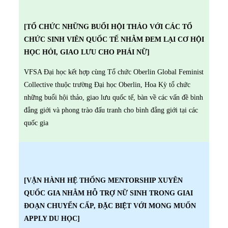
[TỔ CHỨC NHỮNG BUỔI HỘI THẢO VỚI CÁC TỔ
CHỨC SINH VIÊN QUỐC TẾ NHẰM ĐEM LẠI CƠ HỘI
HỌC HỎI, GIAO LƯU CHO PHÁI NỮ]
VFSA Đại học kết hợp cùng Tổ chức Oberlin Global Feminist
Collective thuộc trường Đại học Oberlin, Hoa Kỳ tổ chức
những buổi hội thảo, giao lưu quốc tế, bàn về các vấn đề bình
đẳng giới và phong trào đấu tranh cho bình đẳng giới tại các
quốc gia
[VẬN HÀNH HỆ THỐNG MENTORSHIP XUYÊN
QUỐC GIA NHẰM HỖ TRỢ NỮ SINH TRONG GIAI
ĐOẠN CHUYỂN CẤP, ĐẶC BIỆT VỚI MONG MUỐN
APPLY DU HỌC]