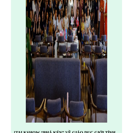
[TALKSHOW “PHÁ KÉN” VỀ GIÁO DỤC GIỚI TÍNH