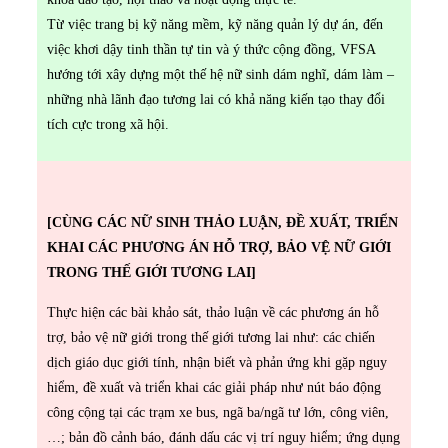
Từ việc trang bị kỹ năng mềm, kỹ năng quản lý dự án, đến
việc khơi dậy tinh thần tự tin và ý thức cộng đồng, VFSA
hướng tới xây dựng một thế hệ nữ sinh dám nghĩ, dám làm –
những nhà lãnh đạo tương lai có khả năng kiến tạo thay đổi
tích cực trong xã hội.
[CÙNG CÁC NỮ SINH THẢO LUẬN, ĐỀ XUẤT, TRIỂN
KHAI CÁC PHƯƠNG ÁN HỖ TRỢ, BẢO VỆ NỮ GIỚI
TRONG THẾ GIỚI TƯƠNG LAI]
Thực hiện các bài khảo sát, thảo luận về các phương án hỗ
trợ, bảo vệ nữ giới trong thế giới tương lai như: các chiến
dịch giáo dục giới tính, nhận biết và phản ứng khi gặp nguy
hiểm, đề xuất và triển khai các giải pháp như nút báo động
công cộng tại các trạm xe bus, ngã ba/ngã tư lớn, công viên,
…; bản đồ cảnh báo, đánh dấu các vị trí nguy hiểm; ứng dụng