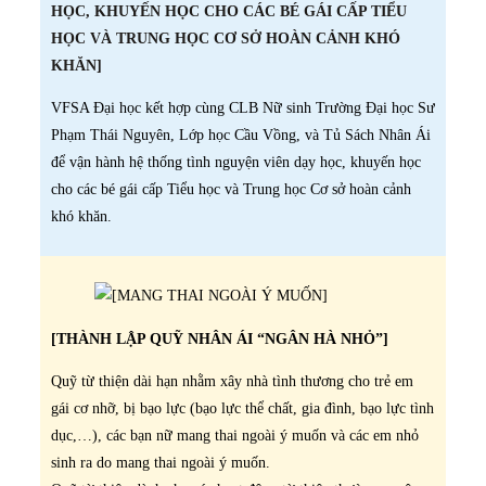
HỌC, KHUYẾN HỌC CHO CÁC BÉ GÁI CẤP TIỂU
HỌC VÀ TRUNG HỌC CƠ SỞ HOÀN CẢNH KHÓ
KHĂN]
VFSA Đại học kết hợp cùng CLB Nữ sinh Trường Đại học Sư
Phạm Thái Nguyên, Lớp học Cầu Vồng, và Tủ Sách Nhân Ái
để vận hành hệ thống tình nguyện viên dạy học, khuyến học
cho các bé gái cấp Tiểu học và Trung học Cơ sở hoàn cảnh
khó khăn.
[THÀNH LẬP QUỸ NHÂN ÁI “NGÂN HÀ NHỎ”]
Quỹ từ thiện dài hạn nhằm xây nhà tình thương cho trẻ em
gái cơ nhỡ, bị bạo lực (bạo lực thể chất, gia đình, bạo lực tình
dục,…), các bạn nữ mang thai ngoài ý muốn và các em nhỏ
sinh ra do mang thai ngoài ý muốn.