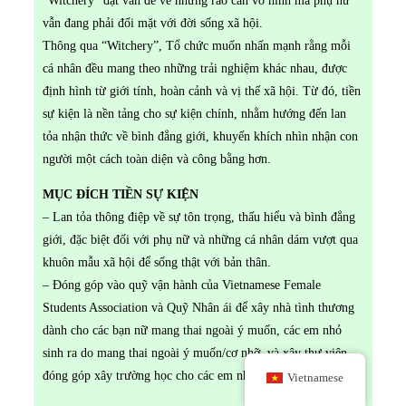
vẫn đang phải đối mặt với đời sống xã hội.
Thông qua “Witchery”, Tổ chức muốn nhấn mạnh rằng mỗi
cá nhân đều mang theo những trải nghiệm khác nhau, được
định hình từ giới tính, hoàn cảnh và vị thế xã hội. Từ đó, tiền
sự kiện là nền tảng cho sự kiện chính, nhằm hướng đến lan
tỏa nhận thức về bình đẳng giới, khuyến khích nhìn nhận con
người một cách toàn diện và công bằng hơn.
MỤC ĐÍCH TIỀN SỰ KIỆN
– Lan tỏa thông điệp về sự tôn trọng, thấu hiểu và bình đẳng
giới, đặc biệt đối với phụ nữ và những cá nhân dám vượt qua
khuôn mẫu xã hội để sống thật với bản thân.
– Đóng góp vào quỹ vận hành của Vietnamese Female
Students Association và Quỹ Nhân ái để xây nhà tình thương
dành cho các bạn nữ mang thai ngoài ý muốn, các em nhỏ
sinh ra do mang thai ngoài ý muốn/cơ nhỡ, và xây thư viện,
đóng góp xây trường học cho các em nhỏ vùng cao.
Vietnamese