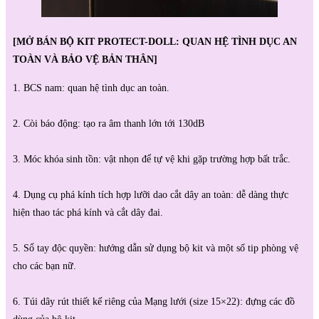
[MỞ BÁN BỘ KIT PROTECT-DOLL: QUAN HỆ TÌNH DỤC AN
TOÀN VÀ BẢO VỆ BẢN THÂN]
1. BCS nam: quan hệ tình dục an toàn.
2. Còi báo động: tạo ra âm thanh lớn tới 130dB
3. Móc khóa sinh tồn: vật nhọn để tự vệ khi gặp trường hợp bất trắc.
4. Dụng cụ phá kính tích hợp lưỡi dao cắt dây an toàn: dễ dàng thực
hiện thao tác phá kính và cắt dây đai.
5. Sổ tay độc quyền: hướng dẫn sử dụng bộ kit và một số tip phòng vệ
cho các bạn nữ.
6. Túi dây rút thiết kế riêng của Mạng lưới (size 15×22): đựng các đồ
dùng của bộ kit.