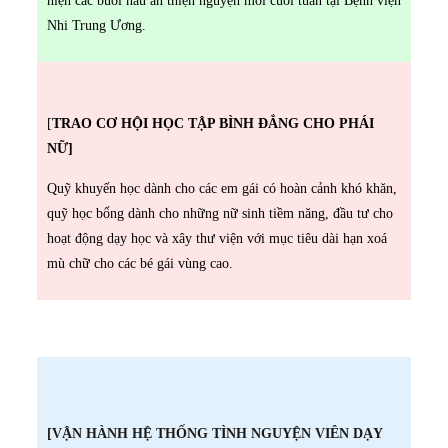
Nhi Trung Ương.
[
TRAO CƠ HỘI HỌC TẬP BÌNH ĐẲNG CHO PHÁI
NỮ]
Quỹ khuyến học dành cho các em gái có hoàn cảnh khó khăn,
quỹ học bổng dành cho những nữ sinh tiềm năng, đầu tư cho
hoạt động dạy học và xây thư viện với mục tiêu dài hạn xoá
mù chữ cho các bé gái vùng cao.
[VẬN HÀNH HỆ THỐNG TÌNH NGUYỆN VIÊN DẠY