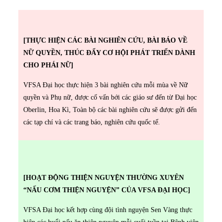
[THỰC HIỆN CÁC BÀI NGHIÊN CỨU, BÀI BÁO VỀ
NỮ QUYỀN, THÚC ĐẨY CƠ HỘI PHÁT TRIỂN DÀNH
CHO PHÁI NỮ]
VFSA Đại học thực hiện 3 bài nghiên cứu mỗi mùa về Nữ
quyền và Phụ nữ, được cố vấn bới các giáo sư đến từ Đại học
Oberlin, Hoa Kì, Toàn bộ các bài nghiên cứu sẽ được gửi đến
các tạp chí và các trang báo, nghiên cứu quốc tế.
[HOẠT ĐỘNG THIỆN NGUYỆN THƯỜNG XUYÊN
“NẤU CƠM THIỆN NGUYỆN” CỦA VFSA ĐẠI HỌC]
VFSA Đại học kết hợp cùng đội tình nguyện Sen Vàng thực
hiện các buổi nấu ăn thiện nguyện mỗi cuối tuần tại Bệnh viện