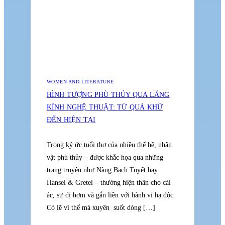
WOMEN AND LITERATURE
HÌNH TƯỢNG PHÙ THỦY QUA LĂNG
KÍNH NGHỆ THUẬT: TỪ QUÁ KHỨ
ĐẾN HIỆN TẠI
Trong ký ức tuổi thơ của nhiều thế hệ, nhân
vật phù thủy – được khắc họa qua những
trang truyện như Nàng Bạch Tuyết hay
Hansel & Gretel – thường hiện thân cho cái
ác, sự dị hợm và gắn liền với hành vi hạ độc.
Có lẽ vì thế mà xuyên suốt dòng […]