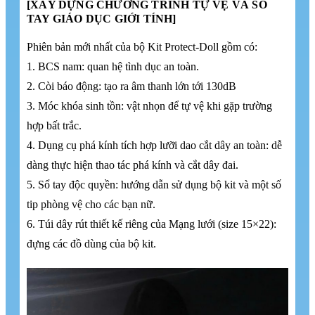
[XÂY DỰNG CHƯƠNG TRÌNH TỰ VỆ VÀ SỔ
TAY GIÁO DỤC GIỚI TÍNH]
Phiên bản mới nhất của bộ Kit Protect-Doll gồm có:
1. BCS nam: quan hệ tình dục an toàn.
2. Còi báo động: tạo ra âm thanh lớn tới 130dB
3. Móc khóa sinh tồn: vật nhọn để tự vệ khi gặp trường
hợp bất trắc.
4. Dụng cụ phá kính tích hợp lưỡi dao cắt dây an toàn: dễ
dàng thực hiện thao tác phá kính và cắt dây đai.
5. Sổ tay độc quyền: hướng dẫn sử dụng bộ kit và một số
tip phòng vệ cho các bạn nữ.
6. Túi dây rút thiết kế riêng của Mạng lưới (size 15×22):
đựng các đồ dùng của bộ kit.