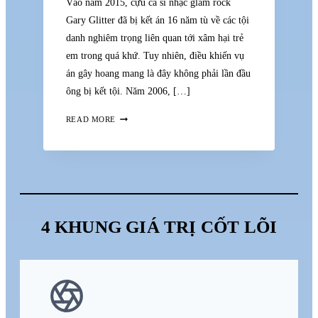
Vào năm 2015, cựu ca sĩ nhạc glam rock
Gary Glitter đã bị kết án 16 năm tù về các tội
danh nghiêm trọng liên quan tới xâm hại trẻ
em trong quá khứ. Tuy nhiên, điều khiến vụ
án gây hoang mang là đây không phải lần đầu
ông bị kết tội. Năm 2006, […]
NỮ
READ MORE
QUYỀN
VÀ
HÌNH
PHẠT
4 KHUNG GIÁ TRỊ CỐT LÕI