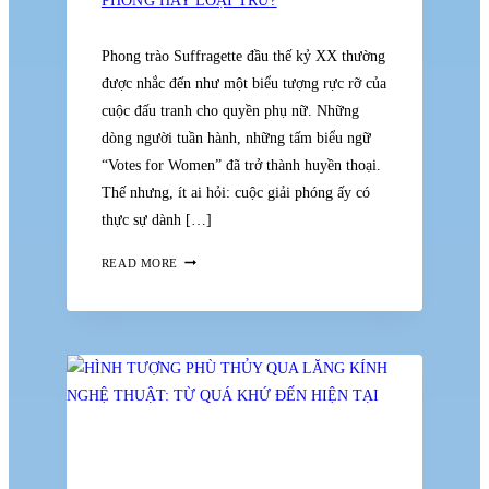
Phong trào Suffragette đầu thế kỷ XX thường
được nhắc đến như một biểu tượng rực rỡ của
cuộc đấu tranh cho quyền phụ nữ. Những
dòng người tuần hành, những tấm biểu ngữ
“Votes for Women” đã trở thành huyền thoại.
Thế nhưng, ít ai hỏi: cuộc giải phóng ấy có
thực sự dành […]
PHONG
READ MORE
TRÀO
SUFFRAGETTE:
GIẢI
PHÓNG
HAY
LOẠI
TRỪ?