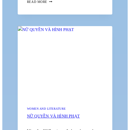
HÌNH
READ MORE
TƯỢNG
PHÙ
THỦY
QUA
LĂNG
KÍNH
NGHỆ
THUẬT:
TỪ
QUÁ
KHỨ
ĐẾN
HIỆN
TẠI
WOMEN AND LITERATURE
NỮ QUYỀN VÀ HÌNH PHẠT