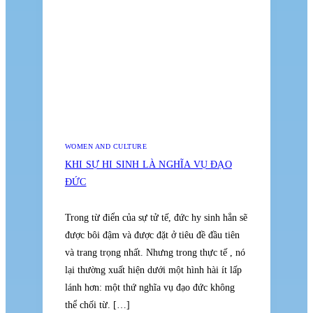
WOMEN AND CULTURE
KHI SỰ HI SINH LÀ NGHĨA VỤ ĐẠO
ĐỨC
Trong từ điển của sự tử tế, đức hy sinh hẳn sẽ
được bôi đậm và được đặt ở tiêu đề đầu tiên
và trang trọng nhất. Nhưng trong thực tế , nó
lại thường xuất hiện dưới một hình hài ít lấp
lánh hơn: một thứ nghĩa vụ đạo đức không
thể chối từ. […]