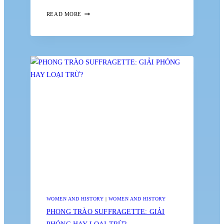
KHI
READ MORE
SỰ
HI
SINH
LÀ
NGHĨA
VỤ
ĐẠO
ĐỨC
WOMEN AND HISTORY
|
WOMEN AND HISTORY
PHONG TRÀO SUFFRAGETTE: GIẢI
PHÓNG HAY LOẠI TRỪ?