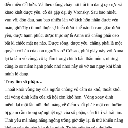
đến miền đất hứa. Và theo dòng chảy nơi trái tim đang rạo rực và
khao khát được yêu, cô đã gặp đại úy Vronsky. Sau bao nhiêu
vụn vỡ, đớn đau, sau bao nhiêu lần vở kịch hôn nhân được vén
màn, giờ đây cô mới thực sự hiểu được thế nào là cảm giác được
yêu, được hạnh phúc, được thực sự là Anna mà chẳng phải đeo
bất kì chiếc mặt nạ nào. Được sống, được yêu, chẳng phải là một
quyền cơ bản của con người sao? Cớ sao, phút giây này với Anna
lại lạ lẫm vô cùng: cô lạ lẫm trong chính bản thân mình, nhưng
cũng lo sợ niềm hạnh phúc nhỏ nhoi này sẽ vỡ tan ngay khi bình
minh ló dạng.
Truy tìm số phận…
Thoát khỏi vòng tay của người chồng vô cảm đã khó, thoát khỏi
cái vòng định kiến của xã hội còn khó hơn. Vòng xoay định
mệnh lại một lần nữa đưa nàng về điểm xuất phát: một con bướm
bị giam cầm trong sự nghiệt ngã của số phận, của lí trí và trái tim.
Tình yêu mà nàng hằng ngóng trông giờ đây lại là thứ khiến nàng
không còn tin vào bản thân mình. Trước sức ép của dư luận,