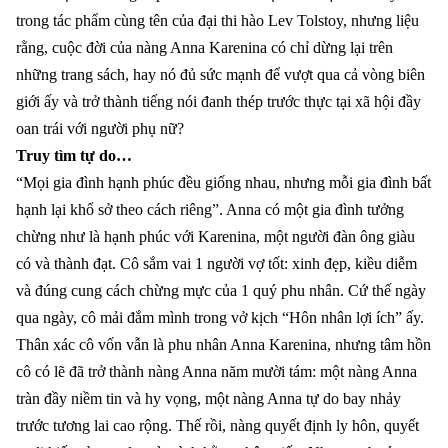
trong tác phẩm cùng tên của đại thi hào Lev Tolstoy, nhưng liệu
rằng, cuộc đời của nàng Anna Karenina có chỉ dừng lại trên
những trang sách, hay nó đủ sức mạnh để vượt qua cả vòng biên
giới ấy và trở thành tiếng nói đanh thép trước thực tại xã hội đầy
oan trái với người phụ nữ?
Truy tìm tự do…
“Mọi gia đình hạnh phúc đều giống nhau, nhưng mỗi gia đình bất
hạnh lại khổ sở theo cách riêng”. Anna có một gia đình tưởng
chừng như là hạnh phúc với Karenina, một người đàn ông giàu
có và thành đạt. Cô sắm vai 1 người vợ tốt: xinh đẹp, kiều diễm
và đúng cung cách chừng mực của 1 quý phu nhân. Cứ thế ngày
qua ngày, cô mải đắm mình trong vở kịch “Hôn nhân lợi ích” ấy.
Thân xác cô vốn vẫn là phu nhân Anna Karenina, nhưng tâm hồn
cô có lẽ đã trở thành nàng Anna năm mười tám: một nàng Anna
tràn đầy niềm tin và hy vọng, một nàng Anna tự do bay nhảy
trước tương lai cao rộng. Thế rồi, nàng quyết định ly hôn, quyết