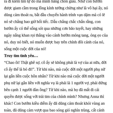
ra đi kiếm tìm tự do mà mình hằng chôn giấu. Như con bướm
được giam cầm trong lồng kính tưởng chừng như là vô hại ấy, nó
dũng cảm thoát ra, bắt đầu chuyến hành trình vạn dặm mà có lẽ
nó sẽ chẳng bao giờ hối tiếc. Dẫu chẳng chắc chắn rằng, con
bướm ấy có thể sống sót qua những cơn bão tuyết, hay những
ngày nắng khan rọi thẳng vào cánh bướm mỏng tang, ỏng ẹo của
nó, duy nó biết, nó muốn được bay trên chính đôi cánh của nó,
sống một cuộc đời của nó!
Truy tìm tình yêu…
“Chao ôi! Thật ghê sợ, cô ấy sẽ không phải là vợ của ai nữa, đời
cô ấy thế là bỏ đi!”. Từ khi nào, mà cuộc đời một người phụ nữ
lại gắn liền cuộc hôn nhân? Từ khi nào mà cuộc đời một người
phụ nữ lại gắn liền với nghĩa vụ là phải là 1 người vợ, phải đứng
bên cạnh 1 người đàn ông? Từ khi nào, mà họ đã mất đi cái
quyền được sống với trái tim của chính mình? Nhưng Anna thì
khác! Con bướm kiều diễm ấy đã dũng cảm thoát khỏi vùng an
toàn, đã dũng cảm vượt qua bao sóng gió nghìn trùng, cất cánh