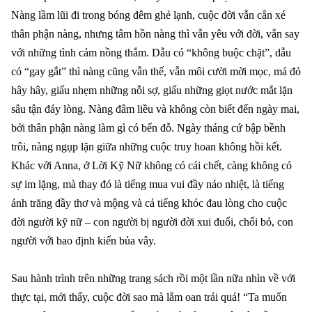
Nàng lầm lũi đi trong bóng đêm ghẻ lạnh, cuộc đời vẫn cắn xé
thân phận nàng, nhưng tâm hồn nàng thì vẫn yêu với đời, vẫn say
với những tình cảm nồng thắm. Dẫu có “không buộc chặt”, dẫu
có “gay gắt” thì nàng cũng vẫn thế, vẫn môi cười mời mọc, má đỏ
hây hây, giấu nhẹm những nỗi sợ, giấu những giọt nước mắt lặn
sâu tận đáy lòng. Nàng đâm liều và không còn biết đến ngày mai,
bởi thân phận nàng làm gì có bến đỗ. Ngày tháng cứ bập bềnh
trôi, nàng ngụp lặn giữa những cuộc truy hoan không hồi kết.
Khác với Anna, ở Lời Kỹ Nữ không có cái chết, càng không có
sự im lặng, mà thay đó là tiếng mua vui đầy náo nhiệt, là tiếng
ánh trăng đầy thơ và mộng và cả tiếng khóc đau lòng cho cuộc
đời người kỹ nữ – con người bị người đời xui đuổi, chối bỏ, con
người với bao định kiến bủa vây.
Sau hành trình trên những trang sách rồi một lần nữa nhìn về với
thực tại, mới thấy, cuộc đời sao mà lắm oan trái quá! “Ta muốn