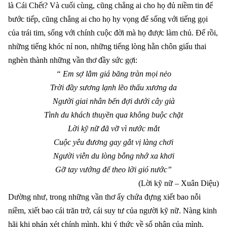
là Cái Chết? Và cuối cùng, cũng chẳng ai cho họ đủ niềm tin để
bước tiếp, cũng chẳng ai cho họ hy vọng để sống với tiếng gọi
của trái tim, sống với chính cuộc đời mà họ được làm chủ. Để rồi,
những tiếng khóc nỉ non, những tiếng lòng hằn chôn giấu thai
nghèn thành những vần thơ đầy sức gợi:
“ Em sợ lắm giá băng tràn mọi nẻo
Trời đầy sương lạnh lẽo thấu xương da
Người giai nhân bến đợi dưới cây già
Tình du khách thuyền qua không buộc chặt
Lời kỹ nữ đã vỡ vì nước mắt
Cuộc yêu đương gay gắt vị làng chơi
Người viễn du lòng bỗng nhớ xa khơi
Gỡ tay vướng để theo lời gió nước”
(Lời kỹ nữ – Xuân Diệu)
Dường như, trong những vần thơ ấy chứa đựng xiết bao nỗi
niềm, xiết bao cái trăn trở, cái suy tư của người kỹ nữ. Nàng kinh
hãi khi phán xét chính mình, khi ý thức về số phận của mình.