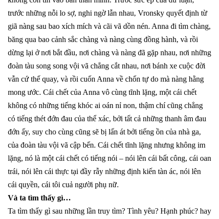
trước những nỗi lo sợ, nghi ngờ lẫn nhau, Vronsky quyết định từ
giã nàng sau bao xích mích và cãi vã dồn nén. Anna đi tìm chàng,
băng qua bao cảnh sắc chàng và nàng cùng đồng hành, và rồi
dừng lại ở nơi bắt đầu, nơi chàng và nàng đã gặp nhau, nơi những
đoàn tàu song song vội vã chẳng cắt nhau, nơi bánh xe cuộc đời
vẫn cứ thế quay, và rồi cuốn Anna về chốn tự do mà nàng hằng
mong ước. Cái chết của Anna vô cùng tĩnh lặng, một cái chết
không có những tiếng khóc ai oán nỉ non, thậm chí cũng chẳng
có tiếng thét đớn đau của thể xác, bởi tất cả những thanh âm đau
đớn ấy, suy cho cùng cũng sẽ bị lấn át bởi tiếng ồn của nhà ga,
của đoàn tàu vội vã cập bến. Cái chết tĩnh lặng nhưng không im
lặng, nó là một cái chết có tiếng nói – nói lên cái bất công, cái oan
trái, nói lên cái thực tại đầy rẫy những định kiến tàn ác, nói lên
cái quyền, cái tôi cuả người phụ nữ.
Và ta tìm thấy gì…
Ta tìm thấy gì sau những lần truy tìm? Tình yêu? Hạnh phúc? hay