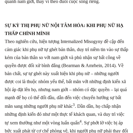
quanh nam giới, thay vì theo đuổi cuộc sống riêng.
SỰ KỲ THỊ PHỤ NỮ NỘI TÂM HÓA: KHI PHỤ NỮ HẠ
THẤP CHÍNH MÌNH
Theo nghiên cứu, hiện tượng Internalized Misogyny đề cập đến
cảm giác khi phụ nữ tự ghét bản thân, duy trì niềm tin vào sự thấp
kém của bản thân so với nam giới và phủ nhận sự bất công về
quyền được đối xử bình đẳng (Bearman & Amrhein, 2014). Về
bản chất, sự tự ghét này xuất hiện khi phụ nữ
–
những người
được coi là thuộc nhóm yếu thế, bất mãn với những định kiến xã
hội áp đặt lên họ, nhưng nam giới – nhóm có đặc quyền – lại quá
mạnh để họ có thể đối đầu, dẫn đến việc chuyển hướng sự bất
3
mãn sang những người phụ nữ khác
. Dần dần, họ chấp nhận
những định kiến đó như một thực tế khách quan, và duy trì việc
4
tự xem thường như một vòng luẩn quẩn
. Sự phớt lờ việc bị áp
bức xuất phát từ cơ chế phòng vệ, khi người phụ nữ phải thay đổi