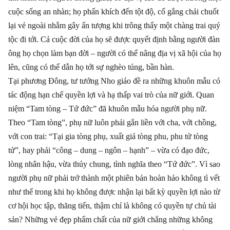
cuộc sống an nhàn; họ phấn khích đến tột độ, cố gắng chải chuốt
lại vẻ ngoài nhằm gây ấn tượng khi trông thấy một chàng trai quý
tộc đi tới. Cả cuộc đời của họ sẽ được quyết định bằng người đàn
ông họ chọn làm bạn đời – người có thể nâng địa vị xã hội của họ
lên, cũng có thể dẫn họ tới sự nghèo túng, bần hàn.
Tại phương Đông, tư tưởng Nho giáo đề ra những khuôn mẫu có
tác động hạn chế quyền lợi và hạ thấp vai trò của nữ giới. Quan
niệm “Tam tòng – Tứ đức” đã khuôn mẫu hóa người phụ nữ.
Theo “Tam tòng”, phụ nữ luôn phải gắn liền với cha, với chồng,
với con trai: “Tại gia tòng phụ, xuất giá tòng phu, phu tử tòng
tử”, hay phải “công – dung – ngôn – hạnh” – vừa có đạo đức,
lòng nhân hậu, vừa thủy chung, tình nghĩa theo “Tứ đức”. Vì sao
người phụ nữ phải trở thành một phiên bản hoàn hảo không tì vết
như thế trong khi họ không được nhận lại bất kỳ quyền lợi nào từ
cơ hội học tập, thăng tiến, thậm chí là không có quyền tự chủ tài
sản? Những vẻ đẹp phẩm chất của nữ giới chẳng những không