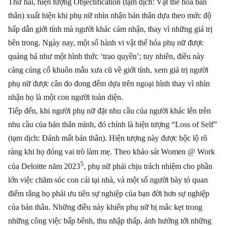
Thứ hai, hiện tượng Objectification (tạm dịch: Vật thể hóa bản
thân) xuất hiện khi phụ nữ nhìn nhận bản thân dựa theo mức độ
hấp dẫn giới tính mà người khác cảm nhận, thay vì những giá trị
bên trong. Ngày nay, một số hành vi vật thể hóa phụ nữ được
quảng bá như một hình thức ‘trao quyền’; tuy nhiên, điều này
càng củng cố khuôn mẫu xưa cũ về giới tính, xem giá trị người
phụ nữ được cân đo đong đếm dựa trên ngoại hình thay vì nhìn
nhận họ là một con người toàn diện.
Tiếp đến, khi người phụ nữ đặt nhu cầu của người khác lên trên
nhu cầu của bản thân mình, đó chính là hiện tượng “Loss of Self”
(tạm dịch: Đánh mất bản thân). Hiện tượng này được bộc lộ rõ
ràng khi họ đóng vai trò làm mẹ. Theo khảo sát Women @ Work
5
của Deloitte năm 2023
, phụ nữ phải chịu trách nhiệm cho phần
lớn việc chăm sóc con cái tại nhà, và một số người bày tỏ quan
điểm rằng họ phải ưu tiên sự nghiệp của bạn đời hơn sự nghiệp
của bản thân. Những điều này khiến phụ nữ bị mắc kẹt trong
những công việc bấp bênh, thu nhập thấp, ảnh hưởng tới những