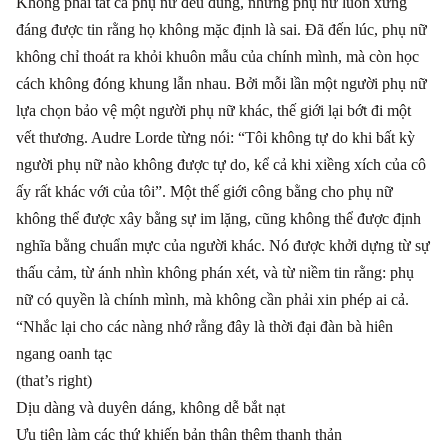
Không phải tất cả phụ nữ đều đúng, nhưng phụ nữ luôn xứng
đáng được tin rằng họ không mặc định là sai. Đã đến lúc, phụ nữ
không chỉ thoát ra khỏi khuôn mẫu của chính mình, mà còn học
cách không đóng khung lẫn nhau. Bởi mỗi lần một người phụ nữ
lựa chọn bảo vệ một người phụ nữ khác, thế giới lại bớt đi một
vết thương. Audre Lorde từng nói: “Tôi không tự do khi bất kỳ
người phụ nữ nào không được tự do, kể cả khi xiềng xích của cô
ấy rất khác với của tôi”. Một thế giới công bằng cho phụ nữ
không thể được xây bằng sự im lặng, cũng không thể được định
nghĩa bằng chuẩn mực của người khác. Nó được khởi dựng từ sự
thấu cảm, từ ánh nhìn không phán xét, và từ niềm tin rằng: phụ
nữ có quyền là chính mình, mà không cần phải xin phép ai cả.
“Nhắc lại cho các nàng nhớ rằng đây là thời đại đàn bà hiên
ngang oanh tạc
(that’s right)
Dịu dàng và duyên dáng, không dễ bắt nạt
Ưu tiên làm các thứ khiến bản thân thêm thanh thản