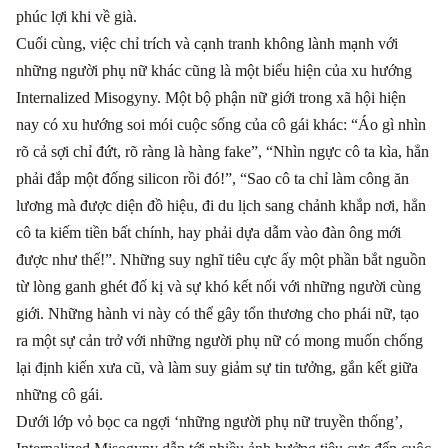
phúc lợi khi về già.
Cuối cùng, việc chỉ trích và cạnh tranh không lành mạnh với
những người phụ nữ khác cũng là một biểu hiện của xu hướng
Internalized Misogyny. Một bộ phận nữ giới trong xã hội hiện
nay có xu hướng soi mói cuộc sống của cô gái khác: “Áo gì nhìn
rõ cả sợi chỉ đứt, rõ ràng là hàng fake”, “Nhìn ngực cô ta kìa, hẳn
phải đắp một đống silicon rồi đó!”, “Sao cô ta chỉ làm công ăn
lương mà được diện đồ hiệu, đi du lịch sang chảnh khắp nơi, hẳn
cô ta kiếm tiền bất chính, hay phải dựa dẫm vào đàn ông mới
được như thế!”. Những suy nghĩ tiêu cực ấy một phần bắt nguồn
từ lòng ganh ghét đố kị và sự khó kết nối với những người cùng
giới. Những hành vi này có thể gây tổn thương cho phái nữ, tạo
ra một sự cản trở với những người phụ nữ có mong muốn chống
lại định kiến xưa cũ, và làm suy giảm sự tin tưởng, gắn kết giữa
những cô gái.
Dưới lớp vỏ bọc ca ngợi ‘những người phụ nữ truyền thống’,