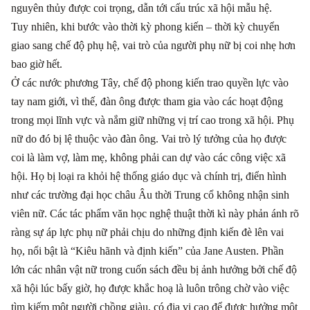
nguyên thủy được coi trọng, dẫn tới cấu trúc xã hội mẫu hệ.
Tuy nhiên, khi bước vào thời kỳ phong kiến
–
thời kỳ chuyển
giao sang chế độ phụ hệ, vai trò của người phụ nữ bị coi nhẹ hơn
bao giờ hết.
Ở các nước phương Tây, chế độ phong kiến trao quyền lực vào
tay nam giới, vì thế, đàn ông được tham gia vào các hoạt động
trong mọi lĩnh vực và nắm giữ những vị trí cao trong xã hội. Phụ
nữ do đó bị lệ thuộc vào đàn ông. Vai trò lý tưởng của họ được
coi là làm vợ, làm mẹ, không phải can dự vào các công việc xã
hội. Họ bị loại ra khỏi hệ thống giáo dục và chính trị, điển hình
như các trường đại học châu Âu thời Trung cổ không nhận sinh
viên nữ. Các tác phẩm văn học nghệ thuật thời kì này phản ánh rõ
ràng sự áp lực phụ nữ phải chịu do những định kiến đè lên vai
họ, nổi bật là “Kiêu hãnh và định kiến” của Jane Austen. Phần
lớn các nhân vật nữ trong cuốn sách đều bị ảnh hưởng bởi chế độ
xã hội lúc bấy giờ, họ được khắc hoạ là luôn trông chờ vào việc
tìm kiếm một người chồng giàu, có địa vị cao để được hưởng một