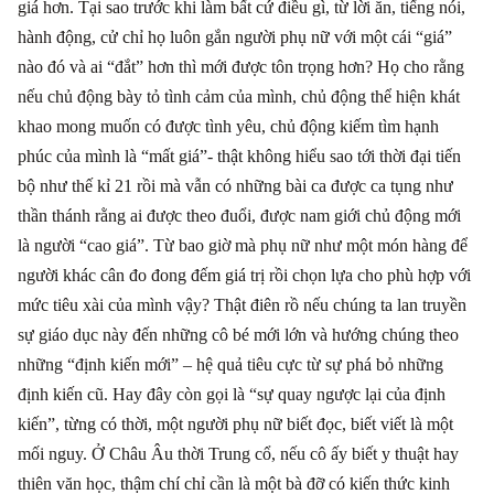
giá hơn. Tại sao trước khi làm bất cứ điều gì, từ lời ăn, tiếng nói,
hành động, cử chỉ họ luôn gắn người phụ nữ với một cái “giá”
nào đó và ai “đắt” hơn thì mới được tôn trọng hơn? Họ cho rằng
nếu chủ động bày tỏ tình cảm của mình, chủ động thể hiện khát
khao mong muốn có được tình yêu, chủ động kiếm tìm hạnh
phúc của mình là “mất giá”- thật không hiểu sao tới thời đại tiến
bộ như thế kỉ 21 rồi mà vẫn có những bài ca được ca tụng như
thần thánh rằng ai được theo đuổi, được nam giới chủ động mới
là người “cao giá”. Từ bao giờ mà phụ nữ như một món hàng để
người khác cân đo đong đếm giá trị rồi chọn lựa cho phù hợp với
mức tiêu xài của mình vậy? Thật điên rồ nếu chúng ta lan truyền
sự giáo dục này đến những cô bé mới lớn và hướng chúng theo
những “định kiến mới”
–
hệ quả tiêu cực từ sự phá bỏ những
định kiến cũ. Hay đây còn gọi là “sự quay ngược lại của định
kiến”, từng có thời, một người phụ nữ biết đọc, biết viết là một
mối nguy. Ở Châu Âu thời Trung cổ, nếu cô ấy biết y thuật hay
thiên văn học, thậm chí chỉ cần là một bà đỡ có kiến thức kinh