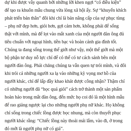
dự khi được vây quanh bởi những lời khen ngợi “có điều kiện”
để tạo ra khuôn mẫu chung vừa lòng xã hội ấy. Sự “khuyến khích
phát triển bản thân” đôi khi chỉ là bản nâng cấp của sự phục tùng
– phụ nữ đẹp hơn, giỏi hơn, gợi cảm hơn, không phải để sống
thật với mình, mà để lọt vào mắt xanh của một người đàn ông đủ
tiêu chuẩn với ngoại hình, tiền bạc và hoàn cảnh gia đình tốt.
Chúng ta đang sống trong thế giới như vậy, một thế giới mà một
bộ phận tư duy nỗ lực chỉ để có thể có tư cách sánh bên một
người đàn ông. Phải chăng chúng ta vẫn quen tự trói mình, và đôi
khi trói cả những người xa lạ vào những kỳ vọng mơ hồ của
người khác, chỉ để lấp đầy khao khát được công nhận? Thậm chí
có những người đã “học quá giỏi” cách trở thành một sản phẩm
hoàn hảo trong mắt đàn ông, đến mức họ coi đó là một hình mẫu
để rao giảng ngược lại cho những người phụ nữ khác. Họ không
chỉ sống trong chiếc lồng được bọc nhung, mà còn thuyết phục
người khác rằng: “Chiếc lồng này thoải mái lắm, vào đi, ở trong
đó mới là người phụ nữ có giá”.