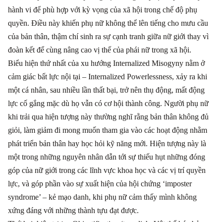
hành vi để phù hợp với kỳ vọng của xã hội trong chế độ phụ
quyền. Điều này khiến phụ nữ không thể lên tiếng cho mưu cầu
của bản thân, thậm chí sinh ra sự cạnh tranh giữa nữ giới thay vì
đoàn kết để cùng nâng cao vị thế của phái nữ trong xã hội.
Biểu hiện thứ nhất của xu hướng Internalized Misogyny nằm ở
cảm giác bất lực nội tại
–
Internalized Powerlessness, xảy ra khi
một cá nhân, sau nhiều lần thất bại, trở nên thụ động, mất động
lực cố gắng mặc dù họ vẫn có cơ hội thành công. Người phụ nữ
khi trải qua hiện tượng này thường nghĩ rằng bản thân không đủ
giỏi, làm giảm đi mong muốn tham gia vào các hoạt động nhằm
phát triển bản thân hay học hỏi kỹ năng mới. Hiện tượng này là
một trong những nguyên nhân dẫn tới sự thiếu hụt những đóng
góp của nữ giới trong các lĩnh vực khoa học và các vị trí quyền
lực, và góp phần vào sự xuất hiện của hội chứng ‘imposter
syndrome’ – kẻ mạo danh, khi phụ nữ cảm thấy mình không
xứng đáng với những thành tựu đạt được.