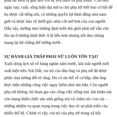
phái nữ luôn bị gắn liền với sự yếu đuối và phụ thuộc. Cho đến
ngày nay, cuộc sống hiện đại mở ra cho phụ nữ biết bao cơ hội để
họ được cất tiếng nói, có những quyền lợi bình đẳng như nam
giới và được bảo vệ dưới góc nhìn cởi mở hơn của con người.
Dẫu vậy, dường như những định kiến thù ghét phái nữ vẫn còn
tồn tại ở những hình thức ít lộ liễu hơn nhưng nỗi đau chúng
mang lại thì chẳng thể lường trước.
SỰ ĐÁNH GIÁ THẤP PHÁI NỮ LUÔN TỒN TẠI?
Xuôi dòng lịch sử về hàng nghìn năm trước, khi loài người mới
xuất hiện trên Trái Đất, vai trò của đàn ông và phụ nữ đã được
phân chia tương đối rõ ràng. Do có ưu thế về cơ bắp, đàn ông
thực hiện những công việc nguy hiểm như săn bắn. Còn người
phụ nữ không chỉ tham gia vào công việc trồng trọt, hái lượm mà
còn mang thiên chức sản sinh giống nòi và chăm sóc con cái –
những nhiệm vụ quan trọng trong việc duy trì sự phát triển của
nhiều thế hệ. Chính vì vậy, vai trò của phụ nữ trong xã hội