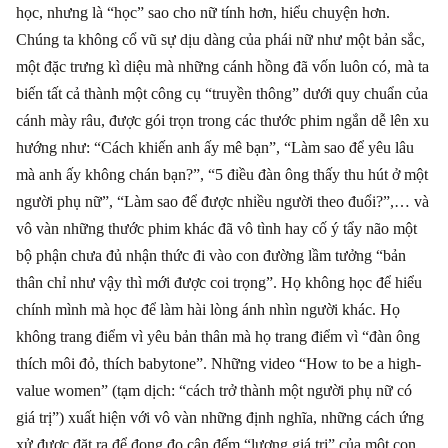
học, nhưng là “học” sao cho nữ tính hơn, hiểu chuyện hơn.
Chúng ta không cổ vũ sự dịu dàng của phái nữ như một bản sắc,
một đặc trưng kì diệu mà những cánh hồng đã vốn luôn có, mà ta
biến tất cả thành một công cụ “truyền thông” dưới quy chuẩn của
cánh mày râu, được gói trọn trong các thước phim ngắn dễ lên xu
hướng như: “Cách khiến anh ấy mê bạn”, “Làm sao để yêu lâu
mà anh ấy không chán bạn?”, “5 điều đàn ông thấy thu hút ở một
người phụ nữ”, “Làm sao để được nhiều người theo đuổi?”,… và
vô vàn những thước phim khác đã vô tình hay cố ý tẩy não một
bộ phận chưa đủ nhận thức đi vào con đường lầm tưởng “bản
thân chỉ như vậy thì mới được coi trọng”. Họ không học để hiểu
chính mình mà học để làm hài lòng ánh nhìn người khác. Họ
không trang điểm vì yêu bản thân mà họ trang điểm vì “đàn ông
thích môi đỏ, thích babytone”. Những video “How to be a high-
value women” (tạm dịch: “cách trở thành một người phụ nữ có
giá trị”) xuất hiện với vô vàn những định nghĩa, những cách ứng
xử được đặt ra để đong đo cân đếm “lượng giá trị” của một con