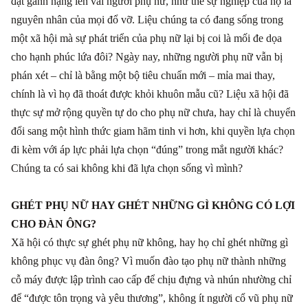
đặt gánh nặng lên vai người phụ nữ, như thể sự nghiệp của họ là
nguyên nhân của mọi đổ vỡ. Liệu chúng ta có đang sống trong
một xã hội mà sự phát triển của phụ nữ lại bị coi là mối đe dọa
cho hạnh phúc lứa đôi? Ngày nay, những người phụ nữ vẫn bị
phán xét – chỉ là bằng một bộ tiêu chuẩn mới – mỉa mai thay,
chính là vì họ đã thoát được khỏi khuôn mẫu cũ? Liệu xã hội đã
thực sự mở rộng quyền tự do cho phụ nữ chưa, hay chỉ là chuyển
đổi sang một hình thức giam hãm tinh vi hơn, khi quyền lựa chọn
đi kèm với áp lực phải lựa chọn “đúng” trong mắt người khác?
Chúng ta có sai không khi đã lựa chọn sống vì mình?
GHÉT PHỤ NỮ HAY GHÉT NHỮNG GÌ KHÔNG CÓ LỢI
CHO ĐÀN ÔNG?
Xã hội có thực sự ghét phụ nữ không, hay họ chỉ ghét những gì
không phục vụ đàn ông? Vì muốn đào tạo phụ nữ thành những
cỗ máy được lập trình cao cấp để chịu đựng và nhún nhường chỉ
để “được tôn trọng và yêu thương”, không ít người cổ vũ phụ nữ