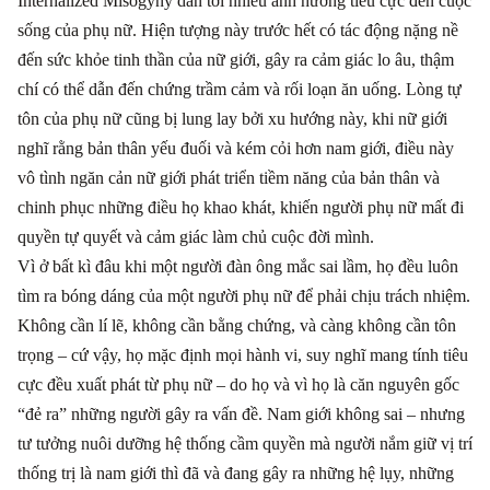
Internalized Misogyny dẫn tới nhiều ảnh hưởng tiêu cực đến cuộc
sống của phụ nữ. Hiện tượng này trước hết có tác động nặng nề
đến sức khỏe tinh thần của nữ giới, gây ra cảm giác lo âu, thậm
chí có thể dẫn đến chứng trầm cảm và rối loạn ăn uống. Lòng tự
tôn của phụ nữ cũng bị lung lay bởi xu hướng này, khi nữ giới
nghĩ rằng bản thân yếu đuối và kém cỏi hơn nam giới, điều này
vô tình ngăn cản nữ giới phát triển tiềm năng của bản thân và
chinh phục những điều họ khao khát, khiến người phụ nữ mất đi
quyền tự quyết và cảm giác làm chủ cuộc đời mình.
Vì ở bất kì đâu khi một người đàn ông mắc sai lầm, họ đều luôn
tìm ra bóng dáng của một người phụ nữ để phải chịu trách nhiệm.
Không cần lí lẽ, không cần bằng chứng, và càng không cần tôn
trọng – cứ vậy, họ mặc định mọi hành vi, suy nghĩ mang tính tiêu
cực đều xuất phát từ phụ nữ – do họ và vì họ là căn nguyên gốc
“đẻ ra” những người gây ra vấn đề. Nam giới không sai – nhưng
tư tưởng nuôi dưỡng hệ thống cầm quyền mà người nắm giữ vị trí
thống trị là nam giới thì đã và đang gây ra những hệ lụy, những