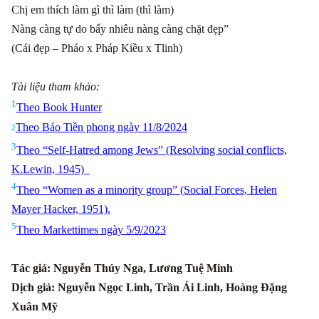
Chị em thích làm gì thì làm (thì làm)
Nàng càng tự do bấy nhiêu nàng càng chặt đẹp”
(Cái đẹp – Pháo x Pháp Kiều x Tlinh)
Tài liệu tham khảo:
1
Theo Book Hunter
Theo Báo Tiền phong ngày 11/8/2024
2
3
Theo “Self-Hatred among Jews” (Resolving social conflicts,
K.Lewin, 1945)
4
Theo “Women as a minority group” (Social Forces, Helen
Mayer Hacker, 1951).
5
Theo Markettimes ngày 5/9/2023
Tác giả: Nguyễn Thúy Nga, Lương Tuệ Minh
Dịch giả: Nguyễn Ngọc Linh, Trần Ái Linh, Hoàng Đặng
Xuân Mỹ