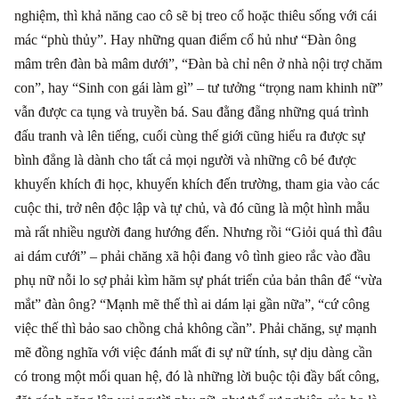
nghiệm, thì khả năng cao cô sẽ bị treo cổ hoặc thiêu sống với cái
mác “phù thủy”. Hay những quan điểm cổ hủ như “Đàn ông
mâm trên đàn bà mâm dưới”, “Đàn bà chỉ nên ở nhà nội trợ chăm
con”, hay “Sinh con gái làm gì” – tư tưởng “trọng nam khinh nữ”
vẫn được ca tụng và truyền bá. Sau đằng đẵng những quá trình
đấu tranh và lên tiếng, cuối cùng thế giới cũng hiểu ra được sự
bình đẳng là dành cho tất cả mọi người và những cô bé được
khuyến khích đi học, khuyến khích đến trường, tham gia vào các
cuộc thi, trở nên độc lập và tự chủ, và đó cũng là một hình mẫu
mà rất nhiều người đang hướng đến. Nhưng rồi “Giỏi quá thì đâu
ai dám cưới”
–
phải chăng xã hội đang vô tình gieo rắc vào đầu
phụ nữ nỗi lo sợ phải kìm hãm sự phát triển của bản thân để “vừa
mắt” đàn ông? “Mạnh mẽ thế thì ai dám lại gần nữa”, “cứ công
việc thế thì bảo sao chồng chả không cần”. Phải chăng, sự mạnh
mẽ đồng nghĩa với việc đánh mất đi sự nữ tính, sự dịu dàng cần
có trong một mối quan hệ, đó là những lời buộc tội đầy bất công,