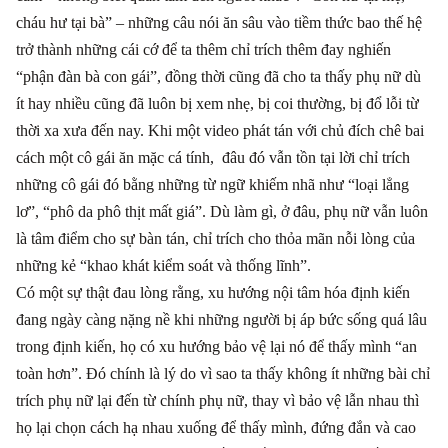
cháu hư tại bà”
–
những câu nói ăn sâu vào tiềm thức bao thế hệ
trở thành những cái cớ để ta thêm chỉ trích thêm đay nghiến
“phận đàn bà con gái”, đồng thời cũng đã cho ta thấy phụ nữ dù
ít hay nhiều cũng đã luôn bị xem nhẹ, bị coi thường, bị đổ lỗi từ
thời xa xưa đến nay. Khi một video phát tán với chủ đích chê bai
cách một cô gái ăn mặc cá tính, đâu đó vẫn tồn tại lời chỉ trích
những cô gái đó bằng những từ ngữ khiếm nhã như “loại lẳng
lơ”, “phô da phô thịt mất giá”. Dù làm gì, ở đâu, phụ nữ vẫn luôn
là tâm điểm cho sự bàn tán, chỉ trích cho thỏa mãn nỗi lòng của
những kẻ “khao khát kiểm soát và thống lĩnh”.
Có một sự thật đau lòng rằng, xu hướng nội tâm hóa định kiến
đang ngày càng nặng nề khi những người bị áp bức sống quá lâu
trong định kiến, họ có xu hướng bảo vệ lại nó để thấy mình “an
toàn hơn”. Đó chính là lý do vì sao ta thấy không ít những bài chỉ
trích phụ nữ lại đến từ chính phụ nữ, thay vì bảo vệ lẫn nhau thì
họ lại chọn cách hạ nhau xuống để thấy mình, đứng đắn và cao