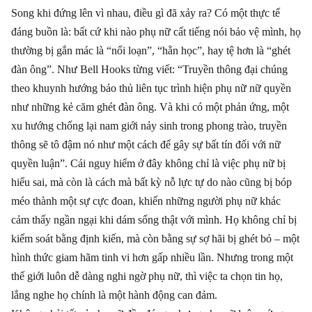
Song khi đứng lên vì nhau, điều gì đã xảy ra? Có một thực tế
đáng buồn là: bất cứ khi nào phụ nữ cất tiếng nói bảo vệ mình, họ
thường bị gắn mác là “nổi loạn”, “hằn học”, hay tệ hơn là “ghét
đàn ông”. Như Bell Hooks từng viết: “Truyền thông đại chúng
theo khuynh hướng bảo thủ liên tục trình hiện phụ nữ nữ quyền
như những kẻ căm ghét đàn ông. Và khi có một phản ứng, một
xu hướng chống lại nam giới nảy sinh trong phong trào, truyền
thông sẽ tô đậm nó như một cách để gây sự bất tín đối với nữ
quyền luận”. Cái nguy hiểm ở đây không chỉ là việc phụ nữ bị
hiểu sai, mà còn là cách mà bất kỳ nỗ lực tự do nào cũng bị bóp
méo thành một sự cực đoan, khiến những người phụ nữ khác
cảm thấy ngần ngại khi dám sống thật với mình. Họ không chỉ bị
kiểm soát bằng định kiến, mà còn bằng sự sợ hãi bị ghét bỏ – một
hình thức giam hãm tinh vi hơn gấp nhiều lần. Nhưng trong một
thế giới luôn dễ dàng nghi ngờ phụ nữ, thì việc ta chọn tin họ,
lắng nghe họ chính là một hành động can đảm.