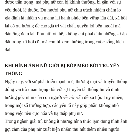
được trân trọng, mà phụ nữ còn bị khinh thường, bị gắn với sự
yếu đuối, lệ thuộc. Dù người phụ nữ chịu trách nhiệm chăm lo
gia đình là nhiệm vụ mang lại hạnh phúc bền vững lâu dài, xã hội
lại có xu hướng đề cao giá trị vật chất, quyền lợi bên ngoài mà
đàn ông đem lại. Phụ nữ, vì thế, không chỉ phải chịu những sự áp
đặt trong xã hội cũ, mà còn bị xem thường trong cuộc sống hiện
đại.
KHI HÌNH ẢNH NỮ GIỚI BỊ BÓP MÉO BỞI TRUYỀN
THÔNG
Ngày nay, với sự phát triển mạnh mẽ, thương mại và truyền thông
đóng vai trò quan trọng đối với sự truyền tải thông tin và định
hướng góc nhìn của con người về các vấn đề xã hội. Tuy nhiên,
trong một số trường hợp, các yếu tố này góp phần không nhỏ
trong việc tiêu cực hóa và hạ thấp phụ nữ.
Trong ngành giải trí, không ít những hình thức lạm dụng hình ảnh
gợi cảm của phụ nữ xuất hiện nhằm thu hút thêm nhiều người