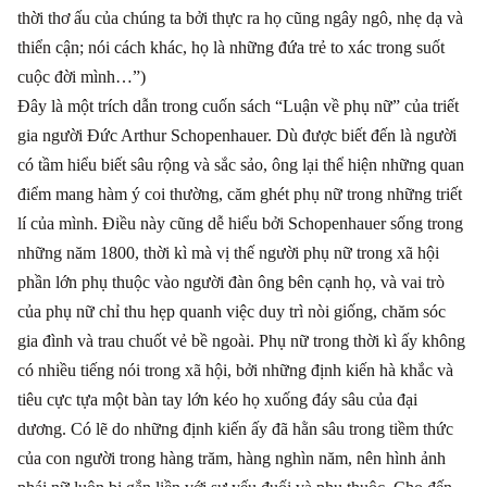
thời thơ ấu của chúng ta bởi thực ra họ cũng ngây ngô, nhẹ dạ và
thiển cận; nói cách khác, họ là những đứa trẻ to xác trong suốt
cuộc đời mình…”)
Đây là một trích dẫn trong cuốn sách “Luận về phụ nữ” của triết
gia người Đức Arthur Schopenhauer. Dù được biết đến là người
có tầm hiểu biết sâu rộng và sắc sảo, ông lại thể hiện những quan
điểm mang hàm ý coi thường, căm ghét phụ nữ trong những triết
lí của mình. Điều này cũng dễ hiểu bởi Schopenhauer sống trong
những năm 1800, thời kì mà vị thế người phụ nữ trong xã hội
phần lớn phụ thuộc vào người đàn ông bên cạnh họ, và vai trò
của phụ nữ chỉ thu hẹp quanh việc duy trì nòi giống, chăm sóc
gia đình và trau chuốt vẻ bề ngoài. Phụ nữ trong thời kì ấy không
có nhiều tiếng nói trong xã hội, bởi những định kiến hà khắc và
tiêu cực tựa một bàn tay lớn kéo họ xuống đáy sâu của đại
dương. Có lẽ do những định kiến ấy đã hằn sâu trong tiềm thức
của con người trong hàng trăm, hàng nghìn năm, nên hình ảnh