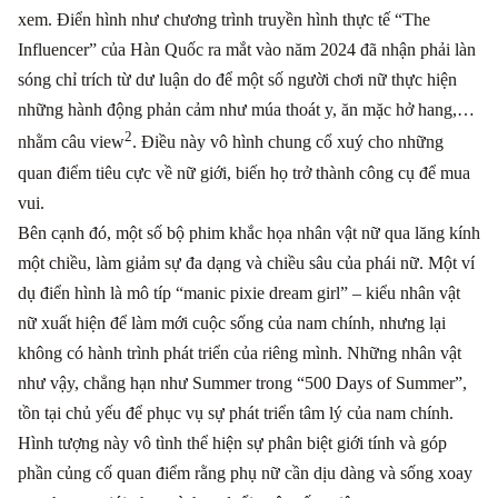
xem. Điển hình như chương trình truyền hình thực tế “The
Influencer” của Hàn Quốc ra mắt vào năm 2024 đã nhận phải làn
sóng chỉ trích từ dư luận do để một số người chơi nữ thực hiện
những hành động phản cảm như múa thoát y, ăn mặc hở hang,…
2
nhằm câu view
. Điều này vô hình chung cổ xuý cho những
quan điểm tiêu cực về nữ giới, biến họ trở thành công cụ để mua
vui.
Bên cạnh đó, một số bộ phim khắc họa nhân vật nữ qua lăng kính
một chiều, làm giảm sự đa dạng và chiều sâu của phái nữ. Một ví
dụ điển hình là mô típ “manic pixie dream girl”
–
kiểu nhân vật
nữ xuất hiện để làm mới cuộc sống của nam chính, nhưng lại
không có hành trình phát triển của riêng mình. Những nhân vật
như vậy, chẳng hạn như Summer trong “500 Days of Summer”,
tồn tại chủ yếu để phục vụ sự phát triển tâm lý của nam chính.
Hình tượng này vô tình thể hiện sự phân biệt giới tính và góp
phần củng cố quan điểm rằng phụ nữ cần dịu dàng và sống xoay