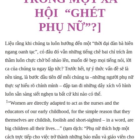
HỘI “GHÉT
PHỤ NỮ”?]
Liệu rằng khi chúng ta luôn hướng đến một “thời đại đàn bà hiên
ngang oanh tạc”, có đâu đó vẫn những tiếng chê bai chỉ trích âm
thầm luôn chực chờ bổ nhào lên, muốn đè bẹp mọi tiếng nói, lời
ca của chúng ta ngay lập tức? Trước hết, tự ý thức vấn đề sẽ là
nền tảng, là bước đầu tiên để mỗi chúng ta –những người phụ nữ
thực sự hiểu rõ chính mình – đập tan đi những dây xích vô hình
luôn sẵn sàng siết nghẹn ta bất cứ khi nào có thể.
1
“Women are directly adapted to act as the nurses and the
educators of our early childhood, for the simple reason that they
themselves are childish, foolish and short-sighted
–
in a word, are
big children all their lives…” (tạm dịch: “Phụ nữ thích hợp một
cách trực tiếp cho việc trở thành những bảo mẫu và giáo viên cho