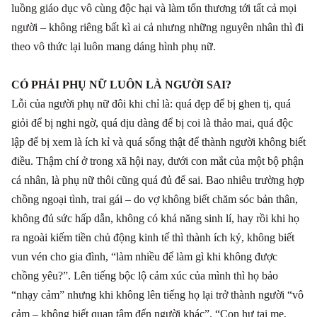
luồng giáo dục vô cùng độc hại và làm tổn thương tới tất cả mọi
người – không riêng bất kì ai cả nhưng những nguyên nhân thì đi
theo vô thức lại luôn mang dáng hình phụ nữ.
CÓ PHẢI PHỤ NỮ LUÔN LÀ NGƯỜI SAI?
Lỗi của người phụ nữ đôi khi chỉ là: quá đẹp để bị ghen tị, quá
giỏi để bị nghi ngờ, quá dịu dàng để bị coi là thảo mai, quá độc
lập để bị xem là ích kỉ và quá sống thật để thành người không biết
điều. Thậm chí ở trong xã hội nay, dưới con mắt của một bộ phận
cá nhân, là phụ nữ thôi cũng quá đủ để sai. Bao nhiêu trường hợp
chồng ngoại tình, trai gái
–
do vợ không biết chăm sóc bản thân,
không đủ sức hấp dẫn, không có khả năng sinh lí, hay rồi khi họ
ra ngoài kiếm tiền chủ động kinh tế thì thành ích kỷ, không biết
vun vén cho gia đình, “làm nhiều để làm gì khi không được
chồng yêu?”. Lên tiếng bộc lộ cảm xúc của mình thì họ bảo
“nhạy cảm” nhưng khi không lên tiếng họ lại trở thành người “vô
cảm
–
không biết quan tâm đến người khác”. “Con hư tại mẹ,