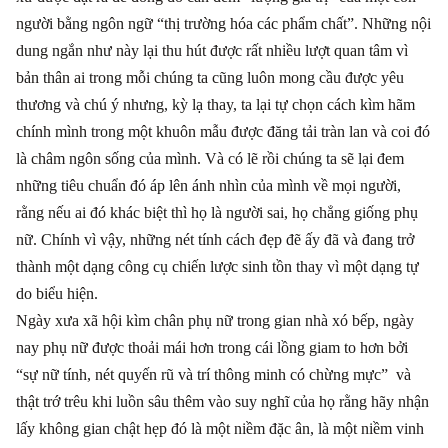
người bằng ngôn ngữ “thị trường hóa các phẩm chất”. Những nội
dung ngắn như này lại thu hút được rất nhiều lượt quan tâm vì
bản thân ai trong mỗi chúng ta cũng luôn mong cầu được yêu
thương và chú ý nhưng, kỳ lạ thay, ta lại tự chọn cách kìm hãm
chính mình trong một khuôn mẫu được đăng tải tràn lan và coi đó
là châm ngôn sống của mình. Và có lẽ rồi chúng ta sẽ lại đem
những tiêu chuẩn đó áp lên ánh nhìn của mình về mọi người,
rằng nếu ai đó khác biệt thì họ là người sai, họ chẳng giống phụ
nữ. Chính vì vậy, những nét tính cách đẹp đẽ ấy đã và đang trở
thành một dạng công cụ chiến lược sinh tồn thay vì một dạng tự
do biểu hiện.
Ngày xưa xã hội kìm chân phụ nữ trong gian nhà xó bếp, ngày
nay phụ nữ được thoải mái hơn trong cái lồng giam to hơn bởi
“sự nữ tính, nét quyến rũ và trí thông minh có chừng mực” và
thật trớ trêu khi luồn sâu thêm vào suy nghĩ của họ rằng hãy nhận
lấy không gian chật hẹp đó là một niềm đặc ân, là một niềm vinh