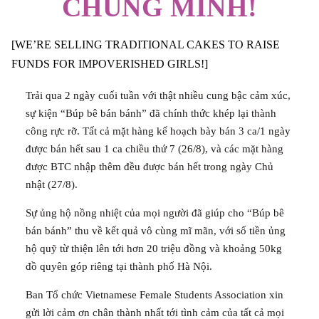
CHÚNG MÌNH!
[WE’RE SELLING TRADITIONAL CAKES TO RAISE
FUNDS FOR IMPOVERISHED GIRLS!]
Trải qua 2 ngày cuối tuần với thật nhiều cung bậc cảm xúc,
sự kiện “Búp bê bán bánh” đã chính thức khép lại thành
công rực rỡ. Tất cả mặt hàng kế hoạch bày bán 3 ca/1 ngày
được bán hết sau 1 ca chiều thứ 7 (26/8), và các mặt hàng
được BTC nhập thêm đều được bán hết trong ngày Chủ
nhật (27/8).
Sự ủng hộ nồng nhiệt của mọi người đã giúp cho “Búp bê
bán bánh” thu về kết quả vô cùng mĩ mãn, với số tiền ủng
hộ quỹ từ thiện lên tới hơn 20 triệu đồng và khoảng 50kg
đồ quyên góp riêng tại thành phố Hà Nội.
Ban Tổ chức Vietnamese Female Students Association xin
gửi lời cảm ơn chân thành nhất tới tình cảm của tất cả mọi