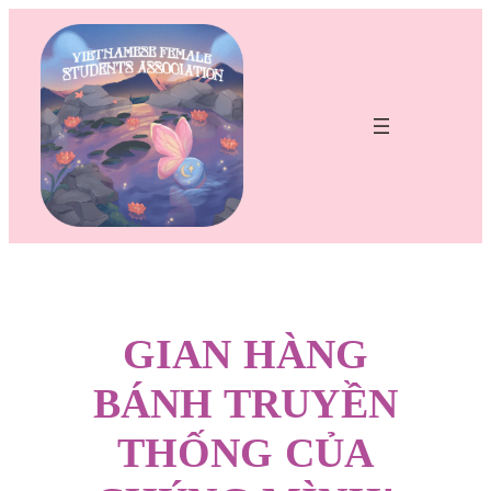
Chuyển
đến
phần
nội
dung
GIAN HÀNG
BÁNH TRUYỀN
THỐNG CỦA