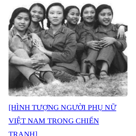
[HÌNH TƯỢNG NGƯỜI PHỤ NỮ
VIỆT NAM TRONG CHIẾN
TRANH]