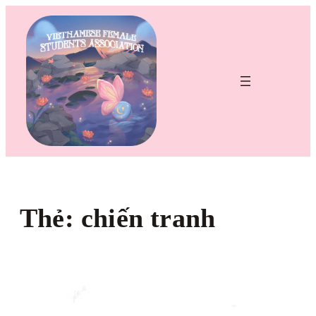
Chuyển
đến
phần
nội
dung
Thẻ:
chiến tranh