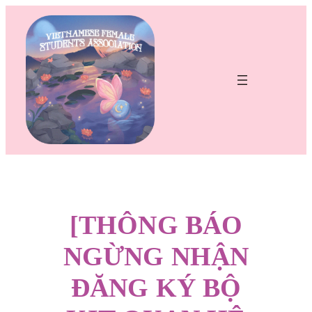
Chuyển
đến
phần
nội
dung
[THÔNG BÁO
NGỪNG NHẬN
ĐĂNG KÝ BỘ