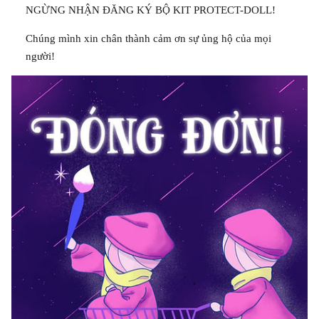
NGỪNG NHẬN ĐĂNG KÝ BỘ KIT PROTECT-DOLL!
Chúng mình xin chân thành cảm ơn sự ủng hộ của mọi
người!