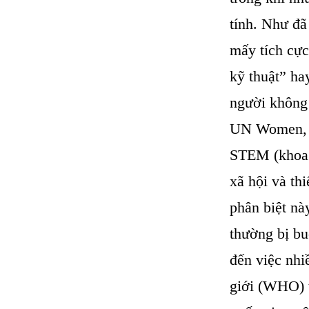
tính. Như đã
mấy tích cự
kỹ thuật” ha
người không
UN Women, t
STEM (khoa h
xã hội và th
phân biệt nà
thường bị b
đến việc nhi
giới (WHO) t