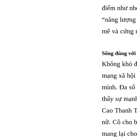
điểm như nhẹ
“năng lượng 
mẽ và cứng 
Sống đúng với 
Không khó để
mạng xã hội 
mình. Đa số 
thấy sự mạnh
Cao Thanh Tú
nữ. Cô cho bi
mang lại cho