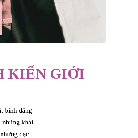
 KIẾN GIỚI
t bình đẳng
ại những khái
à những đặc