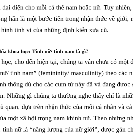
ểu đại diện cho mỗi cá thể nam hoặc nữ. Tuy nhiên,
ng hẳn là một bước tiến trong nhận thức về giới, 
á hình tinh vi của những định kiến xưa cũ.
hĩa khoa học: Tính nữ/ tính nam là gì?
học, cho đến hiện tại, chúng ta vẫn chưa có một 
 nữ/ tính nam” (femininity/ masculinity) theo các 
nh thống dù cho các cụm từ này đã và đang được
n. Những gì chúng ta thường nghe thấy chỉ là nh
ủ quan, dựa trên nhận thức của mỗi cá nhân và c
ủa một xã hội trọng nam khinh nữ. Theo những nh
, tính nữ là “năng lượng của nữ giới”, được gán 