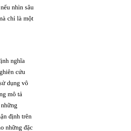
 nếu nhìn sâu
mà chỉ là một
định nghĩa
nghiên cứu
 sử dụng vô
ững mô tả
ả những
ận định trên
cho những đặc