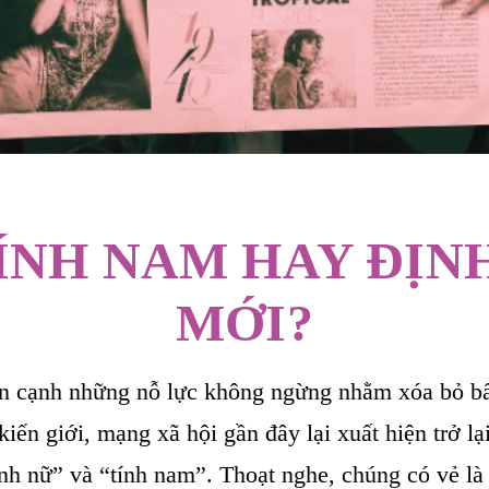
TÍNH NAM HAY ĐỊNH
MỚI?
ên cạnh những nỗ lực không ngừng nhằm xóa bỏ bấ
kiến giới, mạng xã hội gần đây lại xuất hiện trở l
nh nữ” và “tính nam”. Thoạt nghe, chúng có vẻ l