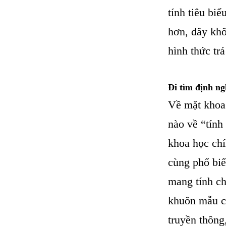
tính tiêu bi
hơn, đây khô
hình thức tr
Đi tìm định ng
Về mặt khoa 
nào về “tính
khoa học chí
cùng phổ biế
mang tính ch
khuôn mẫu c
truyền thông