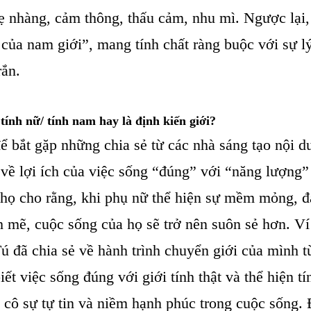
 nhàng, cảm thông, thấu cảm, nhu mì. Ngược lại,
của nam giới”, mang tính chất ràng buộc với sự lý
rắn.
tính nữ/ tính nam hay là định kiến giới?
 bắt gặp những chia sẻ từ các nhà sáng tạo nội d
về lợi ích của việc sống “đúng” với “năng lượng”
họ cho rằng, khi phụ nữ thể hiện sự mềm mỏng, 
 mẽ, cuộc sống của họ sẽ trở nên suôn sẻ hơn. Ví
 đã chia sẻ về hành trình chuyển giới của mình 
ết việc sống đúng với giới tính thật và thể hiện t
 cô sự tự tin và niềm hạnh phúc trong cuộc sống.