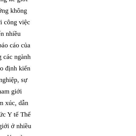
ưởng không
i công việc
ến nhiều
báo cáo của
g các ngành
o định kiến
 nghiệp, sự
nam giới
m xúc, dẫn
ức Y tế Thế
giới ở nhiều