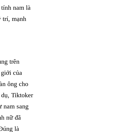
 tính nam là
 trí, mạnh
ung trên
 giới của
đàn ông cho
 dụ, Tiktoker
từ nam sang
ính nữ đã
 Đúng là