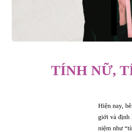
TÍNH NỮ, 
Hiện nay, b
giới và định 
niệm như “tí