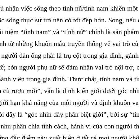
ủ nhận việc sống theo tính nữ/tính nam khiến một
c sống thực sự trở nên có tốt đẹp hơn. Song, nếu 
ái niệm “tính nam” và “tính nữ” chính là sản phẩm
nh từ những khuôn mẫu truyền thống về vai trò củ
người đàn ông phải là trụ cột trong gia đình, gánh
tế; còn người phụ nữ sẽ đảm nhận vai trò nội trợ,
hành viên trong gia đình. Thực chất, tính nam và t
h cũ rượu mới”, vẫn là định kiến giới dưới góc nh
 giới hạn khả năng của mỗi người và định khuôn va
ói đây là “góc nhìn đầy phân biệt giới”, bởi sự “tí
hư phân chia tính cách, hành vi của con người the
ững đặc điểm này xuất hiện ở tất cả mọi người khô