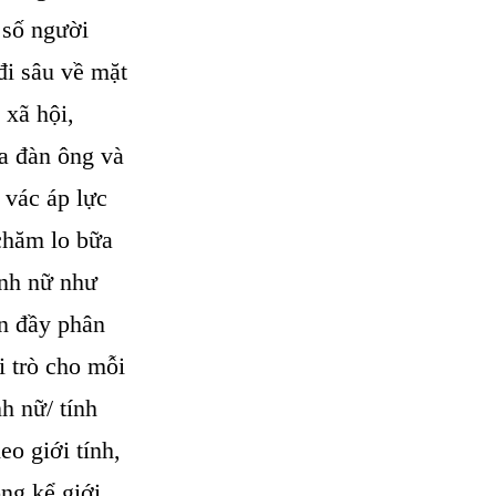
 số người
đi sâu về mặt
 xã hội,
a đàn ông và
 vác áp lực
 chăm lo bữa
ính nữ như
ìn đầy phân
i trò cho mỗi
nh nữ/ tính
o giới tính,
ng kể giới