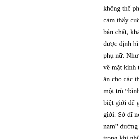
không thể ph
cảm thấy cuộ
bản chất, kh
được định hì
phụ nữ. Như 
về mặt kinh 
ăn cho các t
một trò “bìn
biệt giới để
giới. Sở dĩ n
nam” dường n
trong khi nh