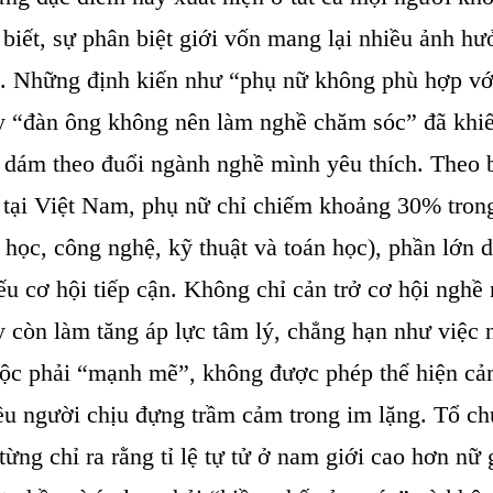
 biết, sự phân biệt giới vốn mang lại nhiều ảnh h
c. Những định kiến như “phụ nữ không phù hợp vớ
y “đàn ông không nên làm nghề chăm sóc” đã khi
 dám theo đuổi ngành nghề mình yêu thích. Theo 
ại Việt Nam, phụ nữ chỉ chiếm khoảng 30% tron
ọc, công nghệ, kỹ thuật và toán học), phần lớn d
iếu cơ hội tiếp cận. Không chỉ cản trở cơ hội nghề
y còn làm tăng áp lực tâm lý, chẳng hạn như việc 
uộc phải “mạnh mẽ”, không được phép thể hiện cả
ều người chịu đựng trầm cảm trong im lặng. Tổ ch
ừng chỉ ra rằng tỉ lệ tự tử ở nam giới cao hơn nữ 