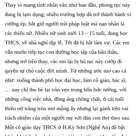
Thay vì mang tính nhân văn như ban đầu, phong tục này
đang bị lạm dụng; nhiều trường hợp đã trở thành hành vi
cưỡng ép, bắt giữ người trái pháp luật mà nạn nhân là
các thiếu nữ. Nhiều nữ sinh mới 13 – 15 tuổi, đang học
THCS, về nhà nghỉ dịp lễ, Tết đã bị bắt làm vợ. Các em
vẫn muốn tiếp tục con đường học tập của bản thân,
nhưng trớ trêu thay, các em lại bị hủ tục này cướp đi
quyền tự chủ cuộc đời mình. Từ những ước mơ cao cả
như: xuống thành phố học đại học, làm cô giáo, bác sĩ,
… nay chỉ thu bé lại vỏn vẹn trong bốn bức tường, với
những công việc nhà, đồng áng chồng chất, ở cái tuổi
thiếu nữ trăng tròn mơ mộng ấy nhưng lại gánh trên vai
trách nhiệm của một người mẹ với đàn con thơ theo sau.
Một cô giáo dạy THCS ở H.Kỳ Sơn (Nghệ An) đã bật