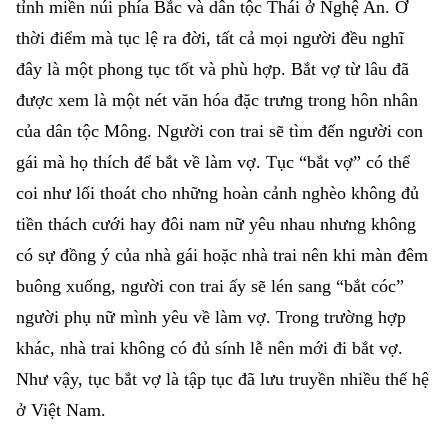
tỉnh miền núi phía Bắc và dân tộc Thái ở Nghệ An. Ở
thời điểm mà tục lệ ra đời, tất cả mọi người đều nghĩ
đây là một phong tục tốt và phù hợp. Bắt vợ từ lâu đã
được xem là một nét văn hóa đặc trưng trong hôn nhân
của dân tộc Mông. Người con trai sẽ tìm đến người con
gái mà họ thích để bắt về làm vợ. Tục “bắt vợ” có thể
coi như lối thoát cho những hoàn cảnh nghèo không đủ
tiền thách cưới hay đôi nam nữ yêu nhau nhưng không
có sự đồng ý của nhà gái hoặc nhà trai nên khi màn đêm
buông xuống, người con trai ấy sẽ lén sang “bắt cóc”
người phụ nữ mình yêu về làm vợ. Trong trường hợp
khác, nhà trai không có đủ sính lễ nên mới đi bắt vợ.
Như vậy, tục bắt vợ là tập tục đã lưu truyền nhiều thế hệ
ở Việt Nam.