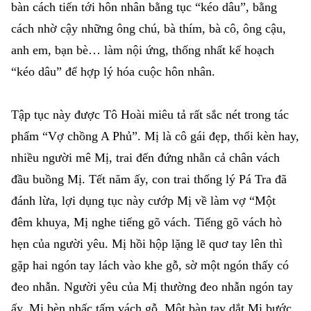
bàn cách tiến tới hôn nhân bằng tục “kéo dâu”, bằng
cách nhờ cậy những ông chú, bà thím, bà cô, ông cậu,
anh em, bạn bè… làm nội ứng, thống nhất kế hoạch
“kéo dâu” để hợp lý hóa cuộc hôn nhân.
Tập tục này được Tô Hoài miêu tả rất sắc nét trong tác
phẩm “Vợ chồng A Phủ”. Mị là cô gái đẹp, thổi kèn hay,
nhiều người mê Mị, trai đến đứng nhẵn cả chân vách
đầu buồng Mị. Tết năm ấy, con trai thống lý Pá Tra đã
đánh lừa, lợi dụng tục này cướp Mị về làm vợ “Một
đêm khuya, Mị nghe tiếng gõ vách. Tiếng gõ vách hò
hẹn của người yêu. Mị hồi hộp lặng lẽ quơ tay lên thì
gặp hai ngón tay lách vào khe gỗ, sờ một ngón thấy có
đeo nhẫn. Người yêu của Mị thường đeo nhẫn ngón tay
ấy. Mị bèn nhấc tấm vách gỗ. Một bàn tay dắt Mị bước